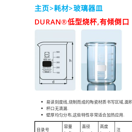
主页>
耗材
>
玻璃器皿
DURAN®低型烧杯,有倾倒口
易读刻度线,烧制而成的陶瓷材质书写区域,面积
杯口无滴漏.
壁厚均匀分布,这些特性非常适合加热应用.
容量
直径
高度
目录号
注