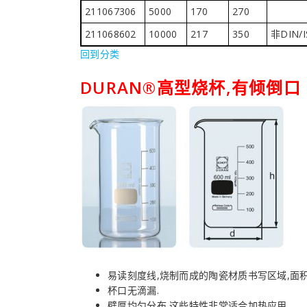
211067306
5000
170
270
211068602
10000
217
350
非DIN/
回到分类
DURAN®高型烧杯,有倾倒口
易读刻度线,烧制而成的陶瓷材质书写区域,面积
杯口无滴漏.
壁厚均匀分布,这些特性非常适合加热应用.