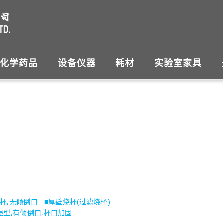
化学药品
设备仪器
耗材
实验室家具
杯,无倾倒口
■
厚壁烧杯(过滤烧杯)
强型,有倾倒口,杯口加固