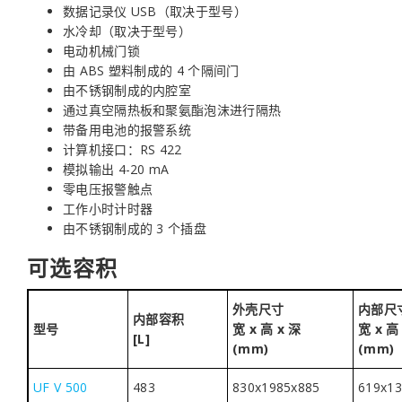
数据记录仪 USB（取决于型号）
水冷却（取决于型号）
电动机械门锁
由 ABS 塑料制成的 4 个隔间门
由不锈钢制成的内腔室
通过真空隔热板和聚氨酯泡沫进行隔热
带备用电池的报警系统
计算机接口：RS 422
模拟输出 4-20 mA
零电压报警触点
工作小时计时器
由不锈钢制成的 3 个插盘
可选容积
外壳尺寸
内部尺
内部容积
型号
宽 x 高 x 深
宽 x 高
[L]
(mm)
(mm)
UF V 500
483
830x1985x885
619x13