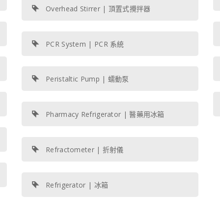
Overhead Stirrer | 頂置式攪拌器
PCR System | PCR 系統
Peristaltic Pump | 蠕動泵
Pharmacy Refrigerator | 醫藥用冰箱
Refractometer | 折射儀
Refrigerator | 冰箱